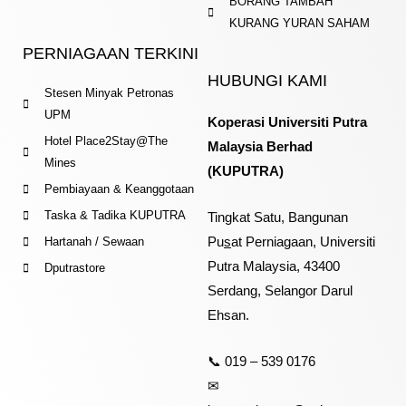
BORANG TAMBAH
KURANG YURAN SAHAM
PERNIAGAAN TERKINI
HUBUNGI KAMI
Stesen Minyak Petronas
UPM
Koperasi Universiti
Putra
Hotel Place2Stay@The
Malaysia Berhad
Mines
(KUPUTRA)
Pembiayaan & Keanggotaan
Taska & Tadika KUPUTRA
Tingkat Satu, Bangunan
Pu
s
at Perniagaan, Universiti
Hartanah / Sewaan
Putra Malaysia, 43400
Dputrastore
Serdang, Selangor Darul
Ehsan.
📞 019 – 539 0176
✉︎