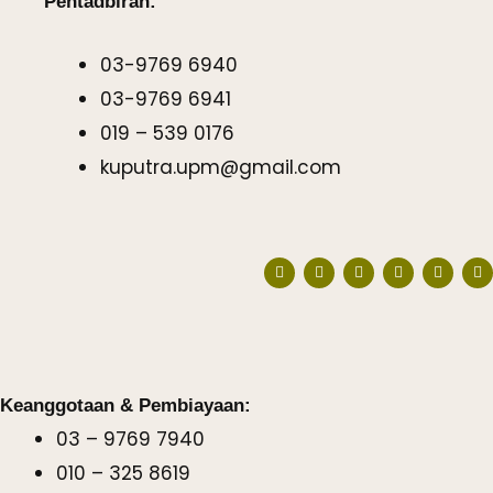
Pentadbiran:
03-9769 6940
03-9769 6941
019 – 539 0176
kuputra.upm@gmail.com
W
F
I
T
Y
R
h
a
n
i
o
e
a
c
s
k
u
a
t
e
t
t
t
d
s
b
a
o
u
m
a
o
g
k
b
e
p
o
r
e
p
k
a
m
Keanggotaan & Pembiayaan:
03 – 9769 7940
010 – 325 8619